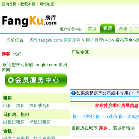
设为首页
|
收藏本页
|
网站地图
租房
首页
合租
二
用户管理中心
当前位置 ：
房酷 fangku.com 原房库网
>
用户管理中心
> 发布萍乡
广告专区
游客
,您好
欢迎您来到房酷 fangku.com 原房
库网
如果您是房产公司或中介用户，
租房
·
出租
┆
求租
┆
求租或合租
发布萍乡求租房屋信息
日租房、短租
多一点耐心,多一点诚信,多一次成
·
出租日租房
┆
求租日租房
当前所在城市:
萍乡
，
若城市错误，
合租
·
提供合租房源
┆
找合租房源