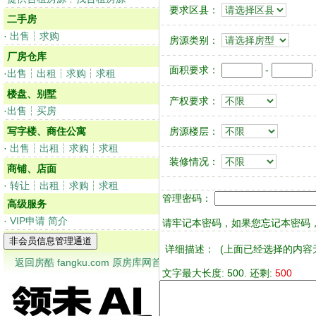
要求区县：
二手房
·
出售
┆
求购
房源类别：
厂房仓库
面积要求：
-
·
出售
┆
出租
┆
求购
┆
求租
楼盘、别墅
产权要求：
·
出售
┆
买房
写字楼、商住公寓
房源楼层：
·
出售
┆
出租
┆
求购
┆
求租
装修情况：
商铺、店面
·
转让
┆
出租
┆
求购
┆
求租
管理密码：
高级服务
·
VIP申请
简介
请牢记本密码，如果您忘记本密码，
详细描述：
(上面已经选择的内容
返回房酷 fangku.com 原房库网首页
文字最大长度: 500. 还剩:
500