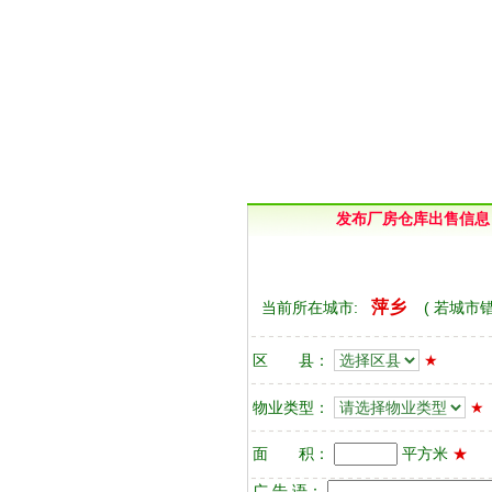
发布厂房仓库出售信息
萍乡
当前所在城市:
(
若城市
区 县：
★
物业类型：
★
面 积：
平方米
★
广 告 语：