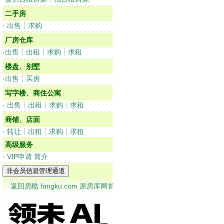
二手房
·
出售
┆
求购
厂房仓库
·
出售
┆
出租
┆
求购
┆
求租
楼盘、别墅
·
出售
┆
买房
写字楼、商住公寓
·
出售
┆
出租
┆
求购
┆
求租
商铺、店面
·
转让
┆
出租
┆
求购
┆
求租
高级服务
·
VIP申请
简介
返回房酷 fangku.com 原房库网首页