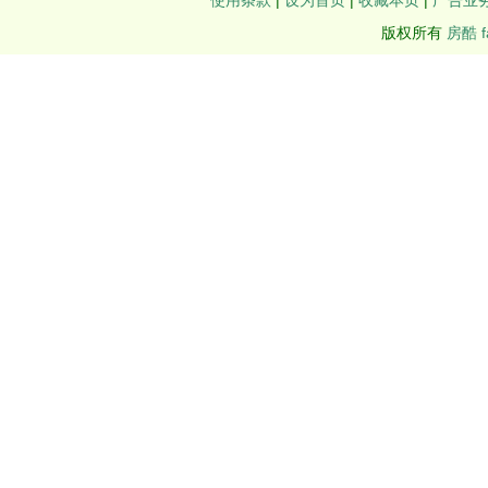
使用条款
|
设为首页
|
收藏本页
|
广告业
版权所有
房酷 f